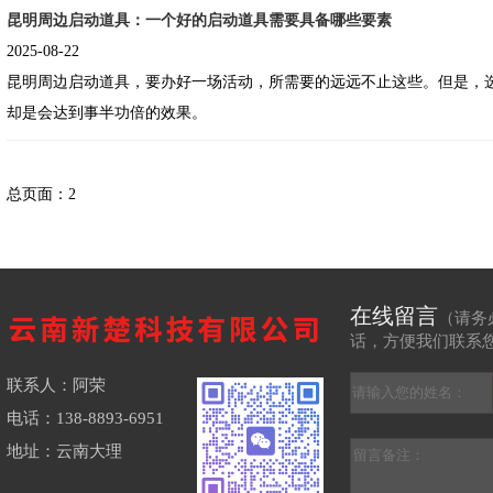
昆明周边启动道具：一个好的启动道具需要具备哪些要素
2025-08-22
昆明周边启动道具，要办好一场活动，所需要的远远不止这些。但是，
却是会达到事半功倍的效果。
总页面：2
在线留言
（请务
话，方便我们联系
联系人：阿荣
电话：138-8893-6951
地址：云南大理