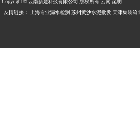
Copyright © 云南新楚科技有限公司 版权所有
云南
昆明
友情链接：
上海专业漏水检测
苏州黄沙水泥批发
天津集装箱