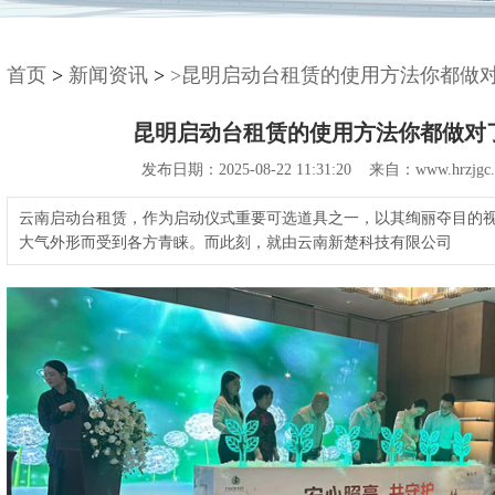
首页
>
新闻资讯
>
>昆明启动台租赁的使用方法你都做
昆明启动台租赁的使用方法你都做对
发布日期：2025-08-22 11:31:20 来自：www.hrzjgc.
云南启动台租赁，作为启动仪式重要可选道具之一，以其绚丽夺目的
大气外形而受到各方青睐。而此刻，就由云南新楚科技有限公司