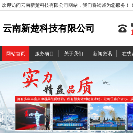
欢迎访问云南新楚科技有限公司网站，我们将竭诚为您服务！
云南新楚科技有限公司
网站首页
服务项目
关于我们
新闻资讯
在线