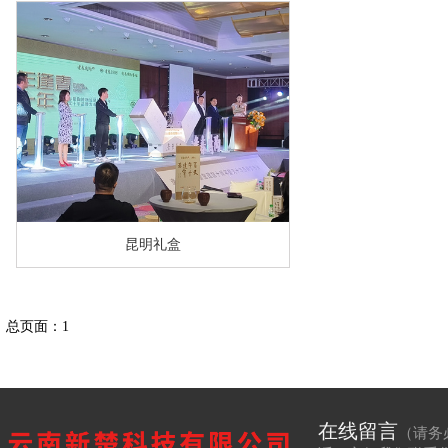
昆明礼盒
总页面：1
在线留言
（请务